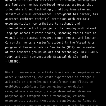
and lighting, he has developed numerous projects that
integrate art and technology, crafting immersive and
sensitive visual experiences. Throughout his career, his
approach combines technical precision with artistic
experimentation, contributing to national and
international artistic projects that employ audiovisual
language across diverse spaces, spanning fields such as
visual arts, cinema, theater, dance, music, and fashion.
Currently, he is a master’s student in the Visual Arts
program at Universidade de São Paulo (USP) and a member
of the research groups on art and technology: REALIDADES
(USP) and GIIP (Universidade Estadual de
São Paulo
-
UNESP).
Dimitri Lomonaco é um artista brasileiro e pesquisador em
artes e intermeios, com vasta experiência na criação e
aplicação de projeções que transformam superfícies em
exibições dinâmicas. Com conhecimento em design,
cenografia e iluminação, ele já desenvolveu diversos
projetos que integram arte e tecnologia, criando
experiências visuais imersivas e sensíveis. Ao longo de
sua carreira, sua abordagem combina precisão técnica com